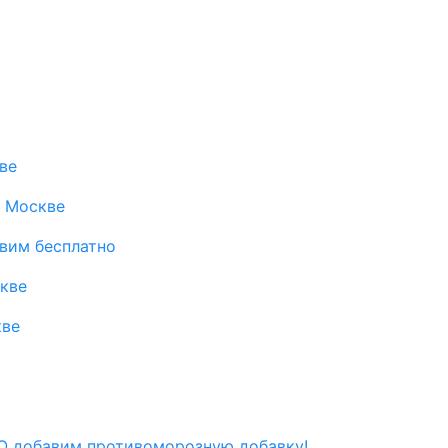
ве
в Москве
авим бесплатно
скве
кве
 добавим противоморозную добавку!