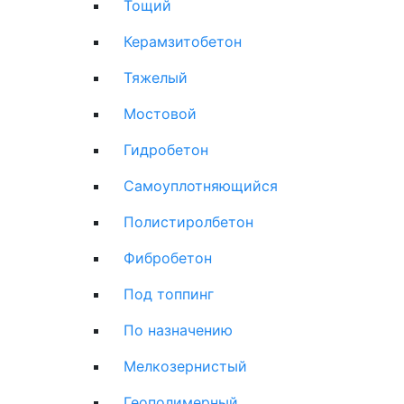
Тощий
Керамзитобетон
Тяжелый
Мостовой
Гидробетон
Самоуплотняющийся
Полистиролбетон
Фибробетон
Под топпинг
По назначению
Мелкозернистый
Геополимерный