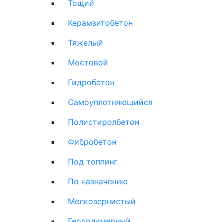
Тощий
Керамзитобетон
Тяжелый
Мостовой
Гидробетон
Самоуплотняющийся
Полистиролбетон
Фибробетон
Под топпинг
По назначению
Мелкозернистый
Геополимерный