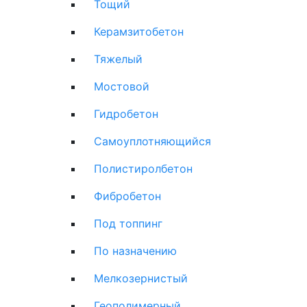
Тощий
Керамзитобетон
Тяжелый
Мостовой
Гидробетон
Самоуплотняющийся
Полистиролбетон
Фибробетон
Под топпинг
По назначению
Мелкозернистый
Геополимерный