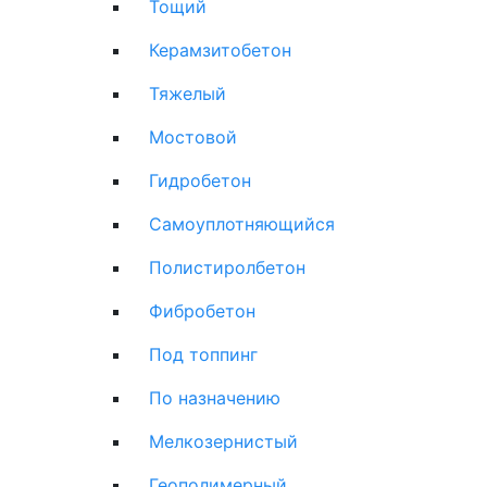
Тощий
Керамзитобетон
Тяжелый
Мостовой
Гидробетон
Самоуплотняющийся
Полистиролбетон
Фибробетон
Под топпинг
По назначению
Мелкозернистый
Геополимерный