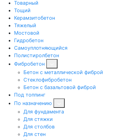
Товарный
Тощий
Керамзитобетон
Тяжелый
Мостовой
Гидробетон
Самоуплотняющийся
Полистиролбетон
Фибробетон
Бетон с металлической фиброй
Стеклофибробетон
Бетон с базальтовой фиброй
Под топпинг
По назначению
Для фундамента
Для стяжки
Для столбов
Для стен