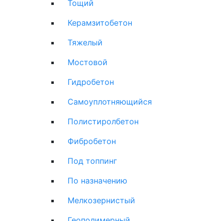
Тощий
Керамзитобетон
Тяжелый
Мостовой
Гидробетон
Самоуплотняющийся
Полистиролбетон
Фибробетон
Под топпинг
По назначению
Мелкозернистый
Геополимерный