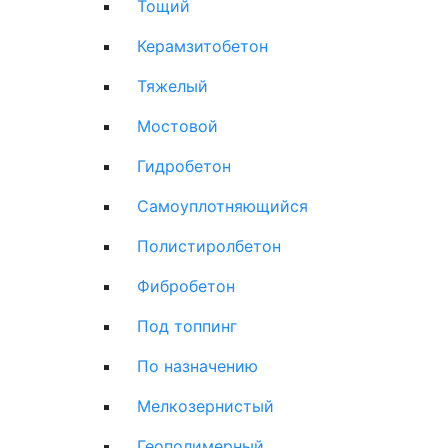
Тощий
Керамзитобетон
Тяжелый
Мостовой
Гидробетон
Самоуплотняющийся
Полистиролбетон
Фибробетон
Под топпинг
По назначению
Мелкозернистый
Геополимерный