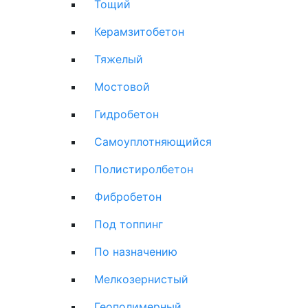
Тощий
Керамзитобетон
Тяжелый
Мостовой
Гидробетон
Самоуплотняющийся
Полистиролбетон
Фибробетон
Под топпинг
По назначению
Мелкозернистый
Геополимерный