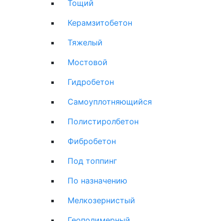
Тощий
Керамзитобетон
Тяжелый
Мостовой
Гидробетон
Самоуплотняющийся
Полистиролбетон
Фибробетон
Под топпинг
По назначению
Мелкозернистый
Геополимерный