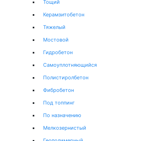
Тощий
Керамзитобетон
Тяжелый
Мостовой
Гидробетон
Самоуплотняющийся
Полистиролбетон
Фибробетон
Под топпинг
По назначению
Мелкозернистый
Геополимерный