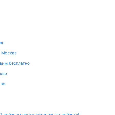
ве
в Москве
авим бесплатно
скве
кве
 добавим противоморозную добавку!