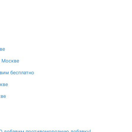
ве
в Москве
авим бесплатно
скве
кве
 добавим противоморозную добавку!