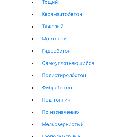
Тощий
Керамзитобетон
Тяжелый
Мостовой
Гидробетон
Самоуплотняющийся
Полистиролбетон
Фибробетон
Под топпинг
По назначению
Мелкозернистый
Геополимерный