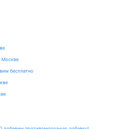
ве
в Москве
авим бесплатно
скве
кве
 добавим противоморозную добавку!