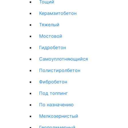
Тощий
Керамзитобетон
Тяжелый
Мостовой
Гидробетон
Самоуплотняющийся
Полистиролбетон
Фибробетон
Под топпинг
По назначению
Мелкозернистый
Геополимерный