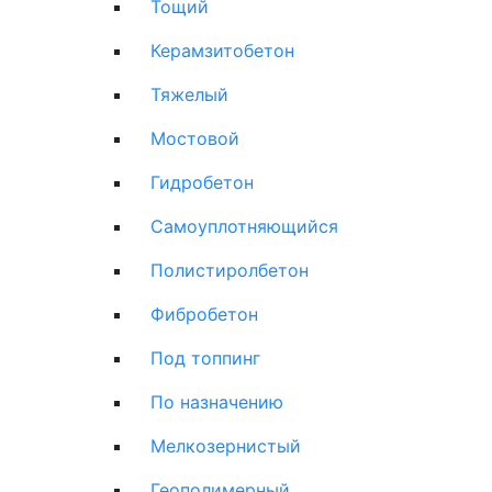
Тощий
Керамзитобетон
Тяжелый
Мостовой
Гидробетон
Самоуплотняющийся
Полистиролбетон
Фибробетон
Под топпинг
По назначению
Мелкозернистый
Геополимерный