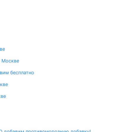
ве
в Москве
авим бесплатно
скве
кве
 добавим противоморозную добавку!