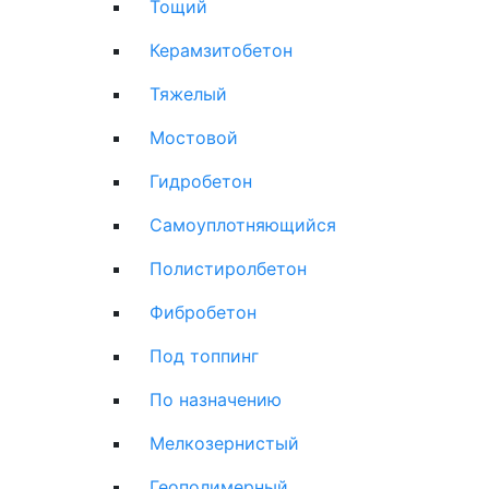
Тощий
Керамзитобетон
Тяжелый
Мостовой
Гидробетон
Самоуплотняющийся
Полистиролбетон
Фибробетон
Под топпинг
По назначению
Мелкозернистый
Геополимерный