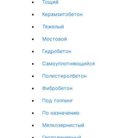
Тощий
Керамзитобетон
Тяжелый
Мостовой
Гидробетон
Самоуплотняющийся
Полистиролбетон
Фибробетон
Под топпинг
По назначению
Мелкозернистый
Геополимерный