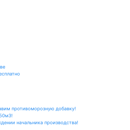
кве
есплатно
вим противоморозную добавку!
50м3!
ждении начальника производства!