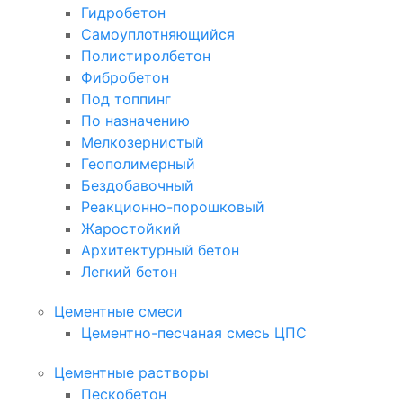
Гидробетон
Самоуплотняющийся
Полистиролбетон
Фибробетон
Под топпинг
По назначению
Мелкозернистый
Геополимерный
Бездобавочный
Реакционно-порошковый
Жаростойкий
Архитектурный бетон
Легкий бетон
Цементные смеси
Цементно-песчаная смесь ЦПС
Цементные растворы
Пескобетон