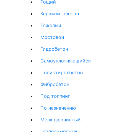
Тощий
Керамзитобетон
Тяжелый
Мостовой
Гидробетон
Самоуплотняющийся
Полистиролбетон
Фибробетон
Под топпинг
По назначению
Мелкозернистый
Геополимерный