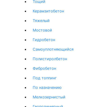
Тощий
Керамзитобетон
Тяжелый
Мостовой
Гидробетон
Самоуплотняющийся
Полистиролбетон
Фибробетон
Под топпинг
По назначению
Мелкозернистый
Геополимерный