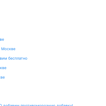
ве
в Москве
авим бесплатно
скве
кве
 добавим противоморозную добавку!