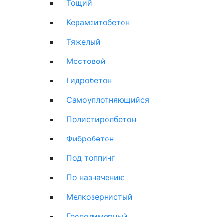
Тощий
Керамзитобетон
Тяжелый
Мостовой
Гидробетон
Самоуплотняющийся
Полистиролбетон
Фибробетон
Под топпинг
По назначению
Мелкозернистый
Геополимерный