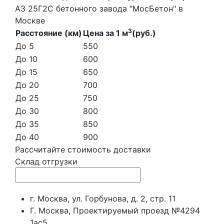
А3 25Г2С бетонного завода "МосБетон" в
Москве
3
Расстояние (км)
Цена за 1 м
(руб.)
До 5
550
До 10
600
До 15
650
До 20
700
До 25
750
До 30
800
До 35
850
До 40
900
Рассчитайте стоимость доставки
Склад отгрузки
г. Москва, ул. Горбунова, д. 2, стр. 11
Г. Москва, Проектируемый проезд №4294
1ас5