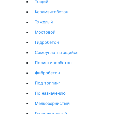
Тощий
Керамзитобетон
Тяжелый
Мостовой
Гидробетон
Самоуплотняющийся
Полистиролбетон
Фибробетон
Под топпинг
По назначению
Мелкозернистый
Геополимерный