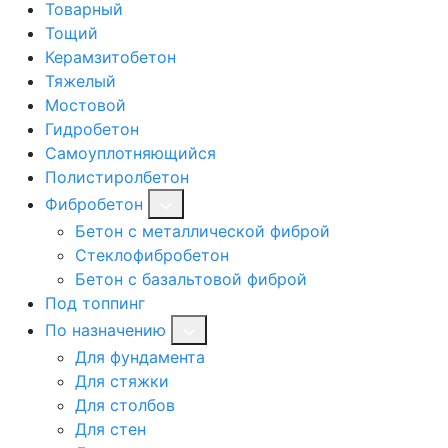
Товарный
Тощий
Керамзитобетон
Тяжелый
Мостовой
Гидробетон
Самоуплотняющийся
Полистиролбетон
Фибробетон
Бетон с металлической фиброй
Стеклофибробетон
Бетон с базальтовой фиброй
Под топпинг
По назначению
Для фундамента
Для стяжки
Для столбов
Для стен