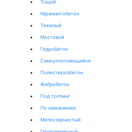
Тощий
Керамзитобетон
Тяжелый
Мостовой
Гидробетон
Самоуплотняющийся
Полистиролбетон
Фибробетон
Под топпинг
По назначению
Мелкозернистый
Геополимерный