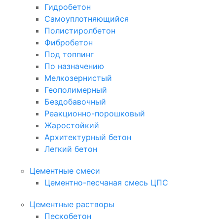
Гидробетон
Самоуплотняющийся
Полистиролбетон
Фибробетон
Под топпинг
По назначению
Мелкозернистый
Геополимерный
Бездобавочный
Реакционно-порошковый
Жаростойкий
Архитектурный бетон
Легкий бетон
Цементные смеси
Цементно-песчаная смесь ЦПС
Цементные растворы
Пескобетон