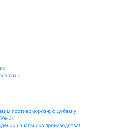
кве
есплатно
вим противоморозную добавку!
50м3!
ждении начальника производства!