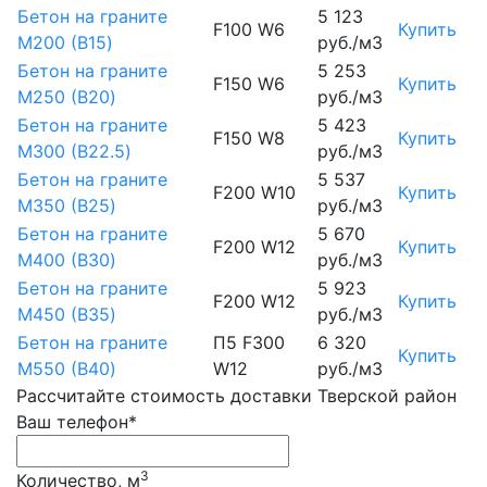
Бетон на граните
5 123
F100 W6
Купить
М200 (B15)
руб./м3
Бетон на граните
5 253
F150 W6
Купить
М250 (B20)
руб./м3
Бетон на граните
5 423
F150 W8
Купить
М300 (B22.5)
руб./м3
Бетон на граните
5 537
F200 W10
Купить
М350 (B25)
руб./м3
Бетон на граните
5 670
F200 W12
Купить
М400 (B30)
руб./м3
Бетон на граните
5 923
F200 W12
Купить
М450 (B35)
руб./м3
Бетон на граните
П5 F300
6 320
Купить
М550 (B40)
W12
руб./м3
Рассчитайте стоимость доставки Тверской район
Ваш телефон*
3
Количество, м