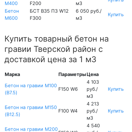
М400
F200
м3
Бетон
БСТ В35 П3 W12
6 050 руб./
Купить
М600
F300
м3
Купить товарный бетон на
гравии Тверской район с
доставкой цена за 1 м3
Марка
Параметры
Цена
4 103
Бетон на гравии М100
F150 W6
руб./
Купить
(B7.5)
м3
4 213
Бетон на гравии М150
F100 W4
руб./
Купить
(B12.5)
м3
4 540
Бетон на гравии М200