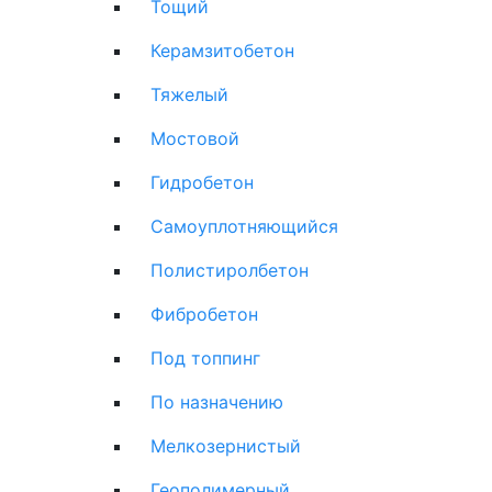
Тощий
Керамзитобетон
Тяжелый
Мостовой
Гидробетон
Самоуплотняющийся
Полистиролбетон
Фибробетон
Под топпинг
По назначению
Мелкозернистый
Геополимерный