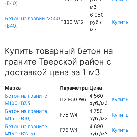
(В40)
м3
6 050
Бетон на гравии М550
F300 W12
руб./
Купить
(В40)
м3
Купить товарный бетон на
граните Тверской район с
доставкой цена за 1 м3
Марка
Параметры
Цена
Бетон на граните
4 560
П3 F50 W6
Купить
М100 (B7.5)
руб./м3
Бетон на граните
4 750
F75 W4
Купить
М150 (B10)
руб./м3
Бетон на граните
4 690
F75 W4
Купить
М150 (B12.5)
руб./м3