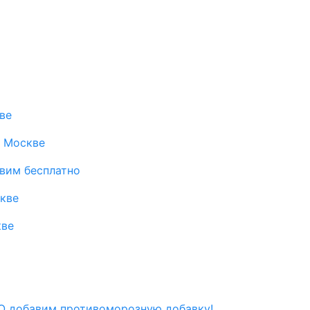
ве
в Москве
авим бесплатно
скве
кве
 добавим противоморозную добавку!