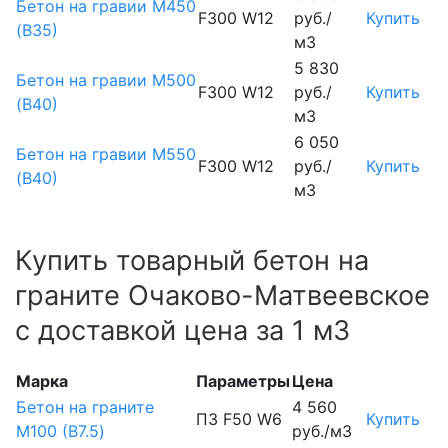
Бетон на гравии М450
F300 W12
руб./
Купить
(В35)
м3
5 830
Бетон на гравии М500
F300 W12
руб./
Купить
(В40)
м3
6 050
Бетон на гравии М550
F300 W12
руб./
Купить
(В40)
м3
Купить товарный бетон на
граните Очаково-Матвеевское
с доставкой цена за 1 м3
Марка
Параметры
Цена
Бетон на граните
4 560
П3 F50 W6
Купить
М100 (B7.5)
руб./м3