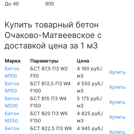
До 40
900
Купить товарный бетон
Очаково-Матвеевское с
доставкой цена за 1 м3
Марка
Параметры
Цена
Бетон
БСТ В7,5 П3 W2
4 160 руб./
Купить
М100
F50
м3
Бетон
БСТ В12,5 П3 W4
4 550 руб./
Купить
М150
F100
м3
Бетон
БСТ В15 П3 W4
5 175 руб./
Купить
М200
F150
м3
Бетон
БСТ В20 П3 W6
4 825 руб./
Купить
М250
F150
м3
Бетон
БСТ В22,5 П3 W8
4 945 руб./
Купить