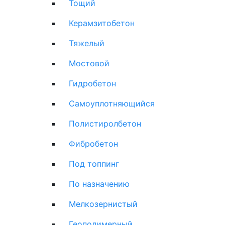
Тощий
Керамзитобетон
Тяжелый
Мостовой
Гидробетон
Самоуплотняющийся
Полистиролбетон
Фибробетон
Под топпинг
По назначению
Мелкозернистый
Геополимерный