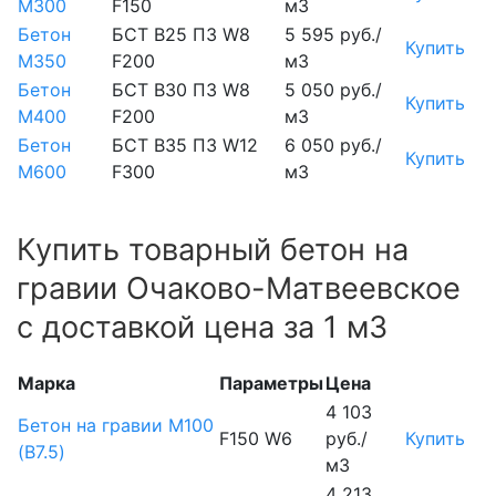
М300
F150
м3
Бетон
БСТ В25 П3 W8
5 595 руб./
Купить
М350
F200
м3
Бетон
БСТ В30 П3 W8
5 050 руб./
Купить
М400
F200
м3
Бетон
БСТ В35 П3 W12
6 050 руб./
Купить
М600
F300
м3
Купить товарный бетон на
гравии Очаково-Матвеевское
с доставкой цена за 1 м3
Марка
Параметры
Цена
4 103
Бетон на гравии М100
F150 W6
руб./
Купить
(B7.5)
м3
4 213