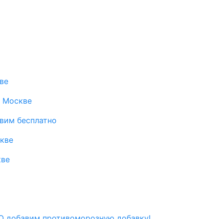
ве
в Москве
авим бесплатно
скве
кве
 добавим противоморозную добавку!