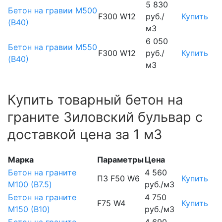
5 830
Бетон на гравии М500
F300 W12
руб./
Купить
(В40)
м3
6 050
Бетон на гравии М550
F300 W12
руб./
Купить
(В40)
м3
Купить товарный бетон на
граните Зиловский бульвар с
доставкой цена за 1 м3
Марка
Параметры
Цена
Бетон на граните
4 560
П3 F50 W6
Купить
М100 (B7.5)
руб./м3
Бетон на граните
4 750
F75 W4
Купить
М150 (B10)
руб./м3