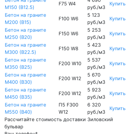
Бетон на граните
4 690
F75 W4
Купить
М150 (B12.5)
руб./м3
Бетон на граните
5 123
F100 W6
Купить
М200 (B15)
руб./м3
Бетон на граните
5 253
F150 W6
Купить
М250 (B20)
руб./м3
Бетон на граните
5 423
F150 W8
Купить
М300 (B22.5)
руб./м3
Бетон на граните
5 537
F200 W10
Купить
М350 (B25)
руб./м3
Бетон на граните
5 670
F200 W12
Купить
М400 (B30)
руб./м3
Бетон на граните
5 923
F200 W12
Купить
М450 (B35)
руб./м3
Бетон на граните
П5 F300
6 320
Купить
М550 (B40)
W12
руб./м3
Рассчитайте стоимость доставки Зиловский
бульвар
Ваш телефон*