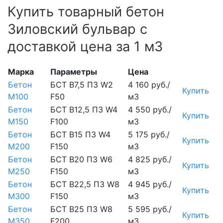
Купить товарный бетон
Зиловский бульвар с
доставкой цена за 1 м3
Марка
Параметры
Цена
Бетон
БСТ В7,5 П3 W2
4 160 руб./
Купить
М100
F50
м3
Бетон
БСТ В12,5 П3 W4
4 550 руб./
Купить
М150
F100
м3
Бетон
БСТ В15 П3 W4
5 175 руб./
Купить
М200
F150
м3
Бетон
БСТ В20 П3 W6
4 825 руб./
Купить
М250
F150
м3
Бетон
БСТ В22,5 П3 W8
4 945 руб./
Купить
М300
F150
м3
Бетон
БСТ В25 П3 W8
5 595 руб./
Купить
М350
F200
м3