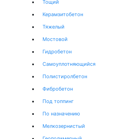
Тощий
Керамзитобетон
Тяжелый
Мостовой
Гидробетон
Самоуплотняющийся
Полистиролбетон
Фибробетон
Под топпинг
По назначению
Мелкозернистый
Геополимерный