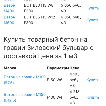
Бетон
БСТ В30 П3 W8
5 050 руб./
Купить
М400
F200
м3
Бетон
БСТ В35 П3 W12
6 050 руб./
Купить
М600
F300
м3
Купить товарный бетон на
гравии Зиловский бульвар с
доставкой цена за 1 м3
Марка
Параметры
Цена
4 103
Бетон на гравии М100
F150 W6
руб./
Купить
(B7.5)
м3
4 213
Бетон на гравии М150
F100 W4
руб./
Купить
(B12.5)
м3