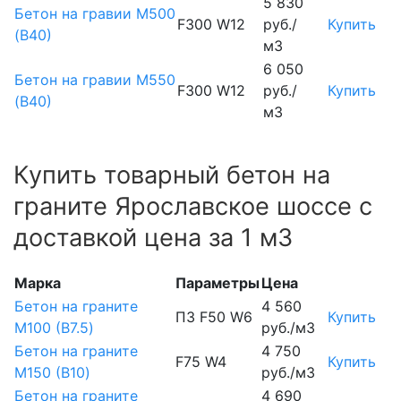
5 830
Бетон на гравии М500
F300 W12
руб./
Купить
(В40)
м3
6 050
Бетон на гравии М550
F300 W12
руб./
Купить
(В40)
м3
Купить товарный бетон на
граните Ярославское шоссе с
доставкой цена за 1 м3
Марка
Параметры
Цена
Бетон на граните
4 560
П3 F50 W6
Купить
М100 (B7.5)
руб./м3
Бетон на граните
4 750
F75 W4
Купить
М150 (B10)
руб./м3
Бетон на граните
4 690