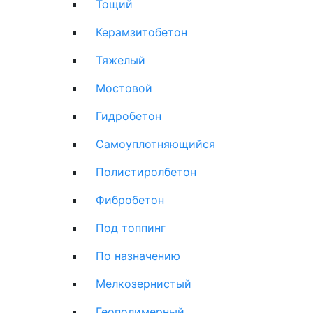
Тощий
Керамзитобетон
Тяжелый
Мостовой
Гидробетон
Самоуплотняющийся
Полистиролбетон
Фибробетон
Под топпинг
По назначению
Мелкозернистый
Геополимерный