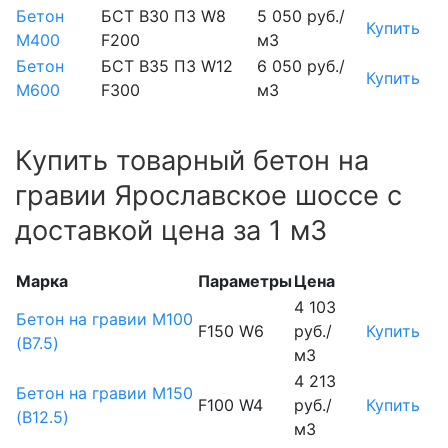
Бетон
БСТ В30 П3 W8
5 050 руб./
Купить
М400
F200
м3
Бетон
БСТ В35 П3 W12
6 050 руб./
Купить
М600
F300
м3
Купить товарный бетон на
гравии Ярославское шоссе с
доставкой цена за 1 м3
Марка
Параметры
Цена
4 103
Бетон на гравии М100
F150 W6
руб./
Купить
(B7.5)
м3
4 213
Бетон на гравии М150
F100 W4
руб./
Купить
(B12.5)
м3