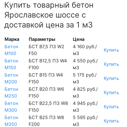
Купить товарный бетон
Ярославское шоссе с
доставкой цена за 1 м3
Марка
Параметры
Цена
Бетон
БСТ В7,5 П3 W2
4 160 руб./
Купить
М100
F50
м3
Бетон
БСТ В12,5 П3 W4
4 550 руб./
Купить
М150
F100
м3
Бетон
БСТ В15 П3 W4
5 175 руб./
Купить
М200
F150
м3
Бетон
БСТ В20 П3 W6
4 825 руб./
Купить
М250
F150
м3
Бетон
БСТ В22,5 П3 W8
4 945 руб./
Купить
М300
F150
м3
Бетон
БСТ В25 П3 W8
5 595 руб./
Купить
М350
F200
м3