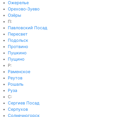
Ожерелье
Орехово-Зуево
Озёры
П:
Павловский Посад
Пересвет
Подольск
Протвино
Пушкино
Пущино
Р:
Раменское
Реутов
Рошаль
Руза
С:
Сергиев Посад
Серпухов
Солнечногорск