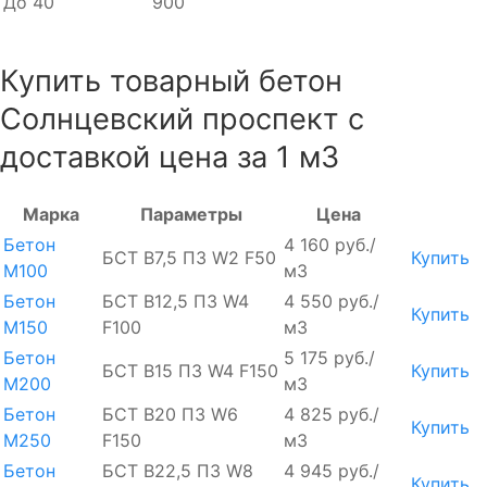
До 40
900
Купить товарный бетон
Солнцевский проспект с
доставкой цена за 1 м3
Марка
Параметры
Цена
Бетон
4 160 руб./
БСТ В7,5 П3 W2 F50
Купить
М100
м3
Бетон
БСТ В12,5 П3 W4
4 550 руб./
Купить
М150
F100
м3
Бетон
5 175 руб./
БСТ В15 П3 W4 F150
Купить
М200
м3
Бетон
БСТ В20 П3 W6
4 825 руб./
Купить
М250
F150
м3
Бетон
БСТ В22,5 П3 W8
4 945 руб./
Купить