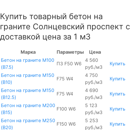
Купить товарный бетон на
граните Солнцевский проспект с
доставкой цена за 1 м3
Марка
Параметры
Цена
Бетон на граните М100
4 560
П3 F50 W6
Купить
(B7.5)
руб./м3
Бетон на граните М150
4 750
F75 W4
Купить
(B10)
руб./м3
Бетон на граните М150
4 690
F75 W4
Купить
(B12.5)
руб./м3
Бетон на граните М200
5 123
F100 W6
Купить
(B15)
руб./м3
Бетон на граните М250
5 253
F150 W6
Купить
(B20)
руб./м3