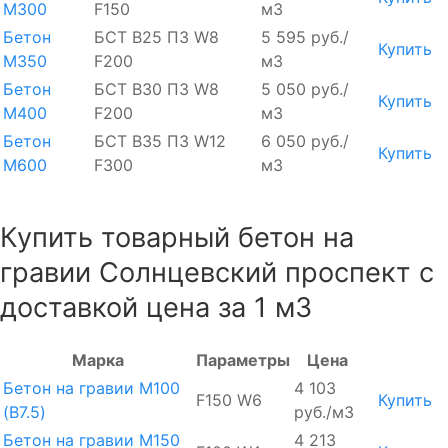
М300
F150
м3
Бетон
БСТ В25 П3 W8
5 595 руб./
Купить
М350
F200
м3
Бетон
БСТ В30 П3 W8
5 050 руб./
Купить
М400
F200
м3
Бетон
БСТ В35 П3 W12
6 050 руб./
Купить
М600
F300
м3
Купить товарный бетон на
гравии Солнцевский проспект с
доставкой цена за 1 м3
Марка
Параметры
Цена
Бетон на гравии М100
4 103
F150 W6
Купить
(B7.5)
руб./м3
Бетон на гравии М150
4 213