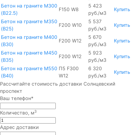
Бетон на граните М300
5 423
F150 W8
Купить
(B22.5)
руб./м3
Бетон на граните М350
5 537
F200 W10
Купить
(B25)
руб./м3
Бетон на граните М400
5 670
F200 W12
Купить
(B30)
руб./м3
Бетон на граните М450
5 923
F200 W12
Купить
(B35)
руб./м3
Бетон на граните М550
П5 F300
6 320
Купить
(B40)
W12
руб./м3
Рассчитайте стоимость доставки Солнцевский
проспект
Ваш телефон*
3
Количество, м
Адрес доставки