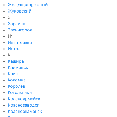
Железнодорожный
Жуковский
З:
Зарайск
Звенигород
И:
Ивантеевка
Истра
К:
Кашира
Климовск
Клин
Коломна
Королёв
Котельники
Красноармейск
Краснозаводск
Краснознаменск