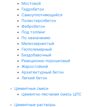
Мостовой
Гидробетон
Самоуплотняющийся
Полистиролбетон
Фибробетон
Под топпинг
По назначению
Мелкозернистый
Геополимерный
Бездобавочный
Реакционно-порошковый
Жаростойкий
Архитектурный бетон
Легкий бетон
Цементные смеси
Цементно-песчаная смесь ЦПС
Цементные растворы