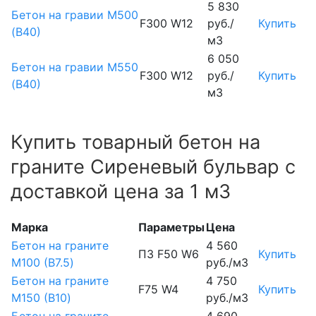
5 830
Бетон на гравии М500
F300 W12
руб./
Купить
(В40)
м3
6 050
Бетон на гравии М550
F300 W12
руб./
Купить
(В40)
м3
Купить товарный бетон на
граните Сиреневый бульвар с
доставкой цена за 1 м3
Марка
Параметры
Цена
Бетон на граните
4 560
П3 F50 W6
Купить
М100 (B7.5)
руб./м3
Бетон на граните
4 750
F75 W4
Купить
М150 (B10)
руб./м3