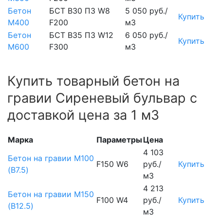
Бетон
БСТ В30 П3 W8
5 050 руб./
Купить
М400
F200
м3
Бетон
БСТ В35 П3 W12
6 050 руб./
Купить
М600
F300
м3
Купить товарный бетон на
гравии Сиреневый бульвар с
доставкой цена за 1 м3
Марка
Параметры
Цена
4 103
Бетон на гравии М100
F150 W6
руб./
Купить
(B7.5)
м3
4 213
Бетон на гравии М150
F100 W4
руб./
Купить
(B12.5)
м3