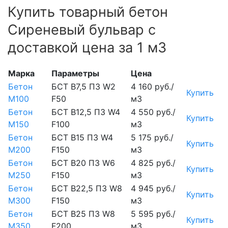
Купить товарный бетон
Сиреневый бульвар с
доставкой цена за 1 м3
Марка
Параметры
Цена
Бетон
БСТ В7,5 П3 W2
4 160 руб./
Купить
М100
F50
м3
Бетон
БСТ В12,5 П3 W4
4 550 руб./
Купить
М150
F100
м3
Бетон
БСТ В15 П3 W4
5 175 руб./
Купить
М200
F150
м3
Бетон
БСТ В20 П3 W6
4 825 руб./
Купить
М250
F150
м3
Бетон
БСТ В22,5 П3 W8
4 945 руб./
Купить
М300
F150
м3
Бетон
БСТ В25 П3 W8
5 595 руб./
Купить
М350
F200
м3