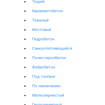
Тощий
Керамзитобетон
Тяжелый
Мостовой
Гидробетон
Самоуплотняющийся
Полистиролбетон
Фибробетон
Под топпинг
По назначению
Мелкозернистый
Геополимерный