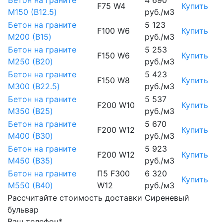
Бетон на граните
4 690
F75 W4
Купить
М150 (B12.5)
руб./м3
Бетон на граните
5 123
F100 W6
Купить
М200 (B15)
руб./м3
Бетон на граните
5 253
F150 W6
Купить
М250 (B20)
руб./м3
Бетон на граните
5 423
F150 W8
Купить
М300 (B22.5)
руб./м3
Бетон на граните
5 537
F200 W10
Купить
М350 (B25)
руб./м3
Бетон на граните
5 670
F200 W12
Купить
М400 (B30)
руб./м3
Бетон на граните
5 923
F200 W12
Купить
М450 (B35)
руб./м3
Бетон на граните
П5 F300
6 320
Купить
М550 (B40)
W12
руб./м3
Рассчитайте стоимость доставки Сиреневый
бульвар
Ваш телефон*