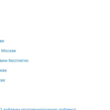
ве
в Москве
авим бесплатно
скве
кве
 добавим противоморозную добавку!