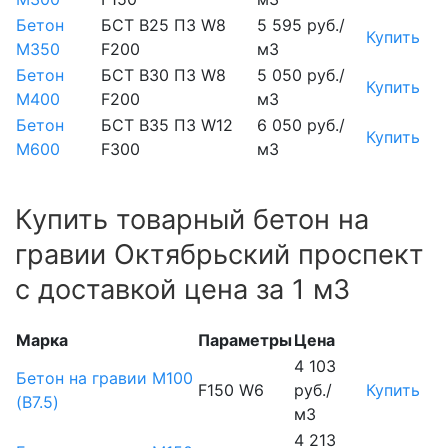
Бетон
БСТ В25 П3 W8
5 595 руб./
Купить
М350
F200
м3
Бетон
БСТ В30 П3 W8
5 050 руб./
Купить
М400
F200
м3
Бетон
БСТ В35 П3 W12
6 050 руб./
Купить
М600
F300
м3
Купить товарный бетон на
гравии Октябрьский проспект
с доставкой цена за 1 м3
Марка
Параметры
Цена
4 103
Бетон на гравии М100
F150 W6
руб./
Купить
(B7.5)
м3
4 213