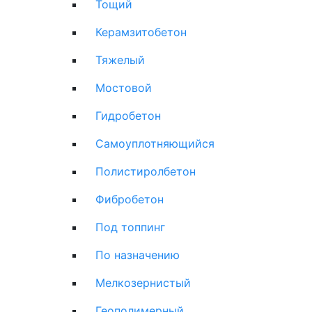
Тощий
Керамзитобетон
Тяжелый
Мостовой
Гидробетон
Самоуплотняющийся
Полистиролбетон
Фибробетон
Под топпинг
По назначению
Мелкозернистый
Геополимерный