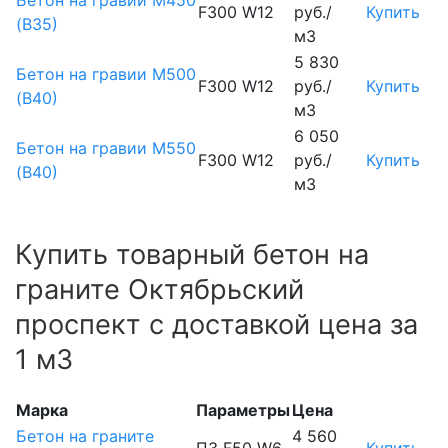
F300 W12
руб./
Купить
(В35)
м3
5 830
Бетон на гравии М500
F300 W12
руб./
Купить
(В40)
м3
6 050
Бетон на гравии М550
F300 W12
руб./
Купить
(В40)
м3
Купить товарный бетон на
граните Октябрьский
проспект с доставкой цена за
1 м3
Марка
Параметры
Цена
Бетон на граните
4 560
П3 F50 W6
Купить