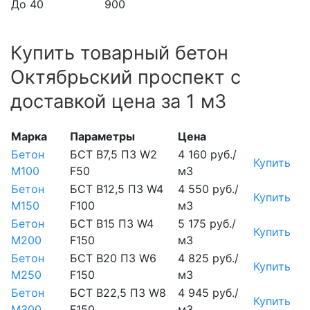
До 40
900
Купить товарный бетон
Октябрьский проспект с
доставкой цена за 1 м3
Марка
Параметры
Цена
Бетон
БСТ В7,5 П3 W2
4 160 руб./
Купить
М100
F50
м3
Бетон
БСТ В12,5 П3 W4
4 550 руб./
Купить
М150
F100
м3
Бетон
БСТ В15 П3 W4
5 175 руб./
Купить
М200
F150
м3
Бетон
БСТ В20 П3 W6
4 825 руб./
Купить
М250
F150
м3
Бетон
БСТ В22,5 П3 W8
4 945 руб./
Купить
М300
F150
м3