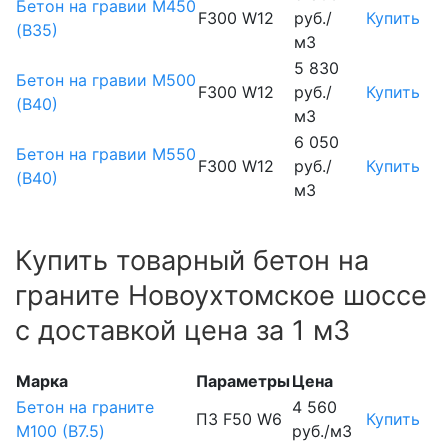
Бетон на гравии М450
F300 W12
руб./
Купить
(В35)
м3
5 830
Бетон на гравии М500
F300 W12
руб./
Купить
(В40)
м3
6 050
Бетон на гравии М550
F300 W12
руб./
Купить
(В40)
м3
Купить товарный бетон на
граните Новоухтомское шоссе
с доставкой цена за 1 м3
Марка
Параметры
Цена
Бетон на граните
4 560
П3 F50 W6
Купить
М100 (B7.5)
руб./м3