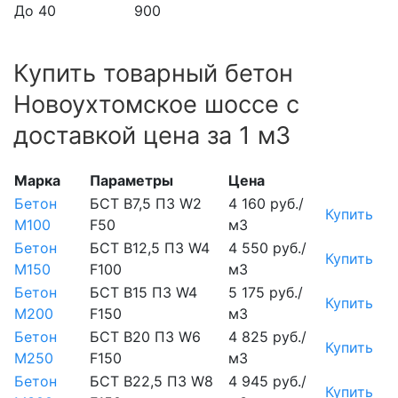
До 40
900
Купить товарный бетон
Новоухтомское шоссе с
доставкой цена за 1 м3
Марка
Параметры
Цена
Бетон
БСТ В7,5 П3 W2
4 160 руб./
Купить
М100
F50
м3
Бетон
БСТ В12,5 П3 W4
4 550 руб./
Купить
М150
F100
м3
Бетон
БСТ В15 П3 W4
5 175 руб./
Купить
М200
F150
м3
Бетон
БСТ В20 П3 W6
4 825 руб./
Купить
М250
F150
м3
Бетон
БСТ В22,5 П3 W8
4 945 руб./
Купить