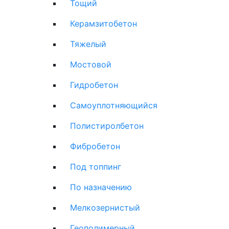
Тощий
Керамзитобетон
Тяжелый
Мостовой
Гидробетон
Самоуплотняющийся
Полистиролбетон
Фибробетон
Под топпинг
По назначению
Мелкозернистый
Геополимерный