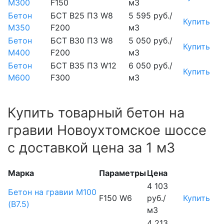
М300
F150
м3
Бетон
БСТ В25 П3 W8
5 595 руб./
Купить
М350
F200
м3
Бетон
БСТ В30 П3 W8
5 050 руб./
Купить
М400
F200
м3
Бетон
БСТ В35 П3 W12
6 050 руб./
Купить
М600
F300
м3
Купить товарный бетон на
гравии Новоухтомское шоссе
с доставкой цена за 1 м3
Марка
Параметры
Цена
4 103
Бетон на гравии М100
F150 W6
руб./
Купить
(B7.5)
м3
4 213