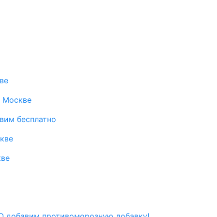
ве
в Москве
авим бесплатно
скве
кве
 добавим противоморозную добавку!