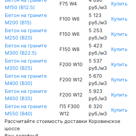
Бетон на граните
4 690
F75 W4
Купить
М150 (B12.5)
руб./м3
Бетон на граните
5 123
F100 W6
Купить
М200 (B15)
руб./м3
Бетон на граните
5 253
F150 W6
Купить
М250 (B20)
руб./м3
Бетон на граните
5 423
F150 W8
Купить
М300 (B22.5)
руб./м3
Бетон на граните
5 537
F200 W10
Купить
М350 (B25)
руб./м3
Бетон на граните
5 670
F200 W12
Купить
М400 (B30)
руб./м3
Бетон на граните
5 923
F200 W12
Купить
М450 (B35)
руб./м3
Бетон на граните
П5 F300
6 320
Купить
М550 (B40)
W12
руб./м3
Рассчитайте стоимость доставки Коровинское
шоссе
Ваш телефон*