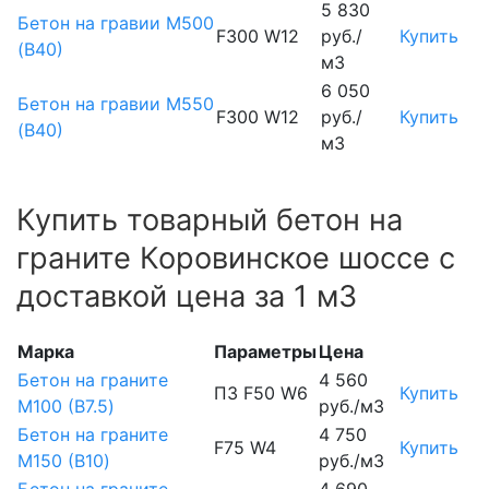
5 830
Бетон на гравии М500
F300 W12
руб./
Купить
(В40)
м3
6 050
Бетон на гравии М550
F300 W12
руб./
Купить
(В40)
м3
Купить товарный бетон на
граните Коровинское шоссе с
доставкой цена за 1 м3
Марка
Параметры
Цена
Бетон на граните
4 560
П3 F50 W6
Купить
М100 (B7.5)
руб./м3
Бетон на граните
4 750
F75 W4
Купить
М150 (B10)
руб./м3