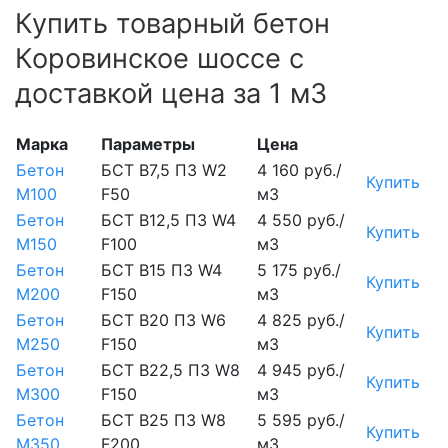
Купить товарный бетон
Коровинское шоссе с
доставкой цена за 1 м3
Марка
Параметры
Цена
Бетон
БСТ В7,5 П3 W2
4 160 руб./
Купить
М100
F50
м3
Бетон
БСТ В12,5 П3 W4
4 550 руб./
Купить
М150
F100
м3
Бетон
БСТ В15 П3 W4
5 175 руб./
Купить
М200
F150
м3
Бетон
БСТ В20 П3 W6
4 825 руб./
Купить
М250
F150
м3
Бетон
БСТ В22,5 П3 W8
4 945 руб./
Купить
М300
F150
м3
Бетон
БСТ В25 П3 W8
5 595 руб./
Купить
М350
F200
м3