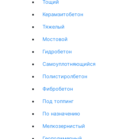
Тощий
Керамзитобетон
Тяжелый
Мостовой
Гидробетон
Самоуплотняющийся
Полистиролбетон
Фибробетон
Под топпинг
По назначению
Мелкозернистый
Геополимерный