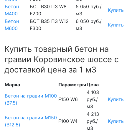
Бетон
БСТ В30 П3 W8
5 050 руб./
Купить
М400
F200
м3
Бетон
БСТ В35 П3 W12
6 050 руб./
Купить
М600
F300
м3
Купить товарный бетон на
гравии Коровинское шоссе с
доставкой цена за 1 м3
Марка
Параметры
Цена
4 103
Бетон на гравии М100
F150 W6
руб./
Купить
(B7.5)
м3
4 213
Бетон на гравии М150
F100 W4
руб./
Купить
(B12.5)
м3