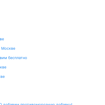
ве
в Москве
авим бесплатно
скве
кве
 добавим противоморозную добавку!