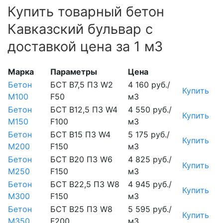
Купить товарный бетон
Кавказский бульвар с
доставкой цена за 1 м3
Марка
Параметры
Цена
Бетон
БСТ В7,5 П3 W2
4 160 руб./
Купить
М100
F50
м3
Бетон
БСТ В12,5 П3 W4
4 550 руб./
Купить
М150
F100
м3
Бетон
БСТ В15 П3 W4
5 175 руб./
Купить
М200
F150
м3
Бетон
БСТ В20 П3 W6
4 825 руб./
Купить
М250
F150
м3
Бетон
БСТ В22,5 П3 W8
4 945 руб./
Купить
М300
F150
м3
Бетон
БСТ В25 П3 W8
5 595 руб./
Купить
М350
F200
м3