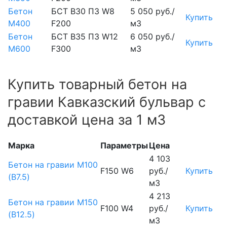
Бетон
БСТ В30 П3 W8
5 050 руб./
Купить
М400
F200
м3
Бетон
БСТ В35 П3 W12
6 050 руб./
Купить
М600
F300
м3
Купить товарный бетон на
гравии Кавказский бульвар с
доставкой цена за 1 м3
Марка
Параметры
Цена
4 103
Бетон на гравии М100
F150 W6
руб./
Купить
(B7.5)
м3
4 213
Бетон на гравии М150
F100 W4
руб./
Купить
(B12.5)
м3