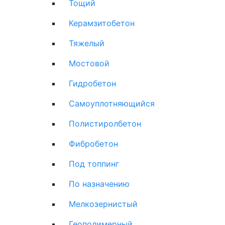
Тощий
Керамзитобетон
Тяжелый
Мостовой
Гидробетон
Самоуплотняющийся
Полистиролбетон
Фибробетон
Под топпинг
По назначению
Мелкозернистый
Геополимерный