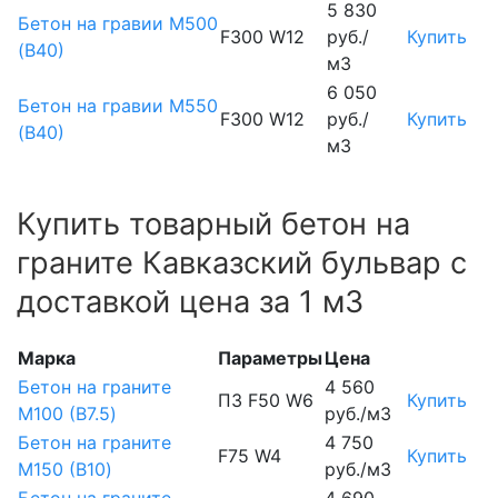
5 830
Бетон на гравии М500
F300 W12
руб./
Купить
(В40)
м3
6 050
Бетон на гравии М550
F300 W12
руб./
Купить
(В40)
м3
Купить товарный бетон на
граните Кавказский бульвар с
доставкой цена за 1 м3
Марка
Параметры
Цена
Бетон на граните
4 560
П3 F50 W6
Купить
М100 (B7.5)
руб./м3
Бетон на граните
4 750
F75 W4
Купить
М150 (B10)
руб./м3