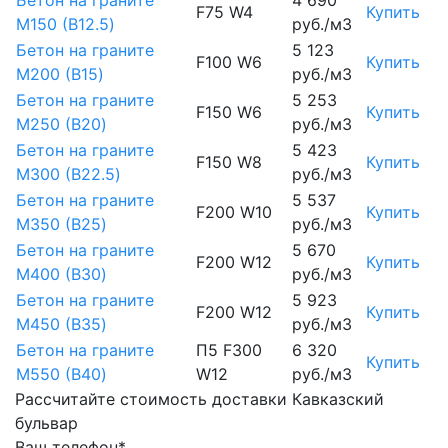
Бетон на граните
4 690
F75 W4
Купить
М150 (B12.5)
руб./м3
Бетон на граните
5 123
F100 W6
Купить
М200 (B15)
руб./м3
Бетон на граните
5 253
F150 W6
Купить
М250 (B20)
руб./м3
Бетон на граните
5 423
F150 W8
Купить
М300 (B22.5)
руб./м3
Бетон на граните
5 537
F200 W10
Купить
М350 (B25)
руб./м3
Бетон на граните
5 670
F200 W12
Купить
М400 (B30)
руб./м3
Бетон на граните
5 923
F200 W12
Купить
М450 (B35)
руб./м3
Бетон на граните
П5 F300
6 320
Купить
М550 (B40)
W12
руб./м3
Рассчитайте стоимость доставки Кавказский
бульвар
Ваш телефон*