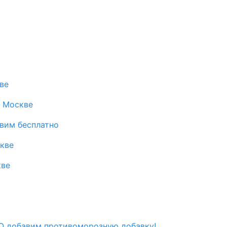
ве
в Москве
авим бесплатно
скве
кве
 добавим противоморозную добавку!