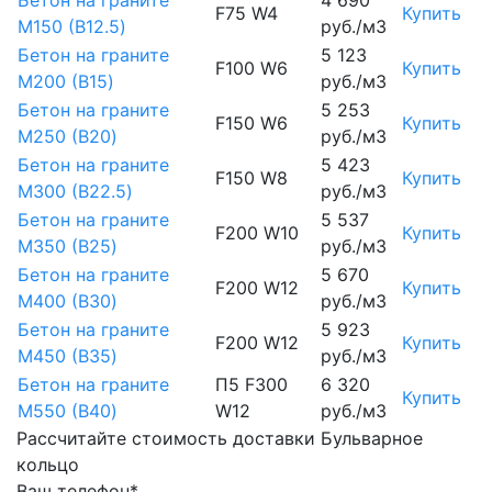
Бетон на граните
4 690
F75 W4
Купить
М150 (B12.5)
руб./м3
Бетон на граните
5 123
F100 W6
Купить
М200 (B15)
руб./м3
Бетон на граните
5 253
F150 W6
Купить
М250 (B20)
руб./м3
Бетон на граните
5 423
F150 W8
Купить
М300 (B22.5)
руб./м3
Бетон на граните
5 537
F200 W10
Купить
М350 (B25)
руб./м3
Бетон на граните
5 670
F200 W12
Купить
М400 (B30)
руб./м3
Бетон на граните
5 923
F200 W12
Купить
М450 (B35)
руб./м3
Бетон на граните
П5 F300
6 320
Купить
М550 (B40)
W12
руб./м3
Рассчитайте стоимость доставки Бульварное
кольцо
Ваш телефон*