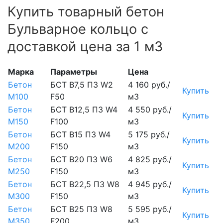
Купить товарный бетон
Бульварное кольцо с
доставкой цена за 1 м3
Марка
Параметры
Цена
Бетон
БСТ В7,5 П3 W2
4 160 руб./
Купить
М100
F50
м3
Бетон
БСТ В12,5 П3 W4
4 550 руб./
Купить
М150
F100
м3
Бетон
БСТ В15 П3 W4
5 175 руб./
Купить
М200
F150
м3
Бетон
БСТ В20 П3 W6
4 825 руб./
Купить
М250
F150
м3
Бетон
БСТ В22,5 П3 W8
4 945 руб./
Купить
М300
F150
м3
Бетон
БСТ В25 П3 W8
5 595 руб./
Купить
М350
F200
м3