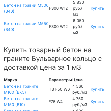
5 830
Бетон на гравии М500
F300 W12
руб./
Купить
(В40)
м3
6 050
Бетон на гравии М550
F300 W12
руб./
Купить
(В40)
м3
Купить товарный бетон на
граните Бульварное кольцо с
доставкой цена за 1 м3
Марка
Параметры
Цена
Бетон на граните
4 560
П3 F50 W6
Купить
М100 (B7.5)
руб./м3
Бетон на граните
4 750
F75 W4
Купить
М150 (B10)
руб./м3