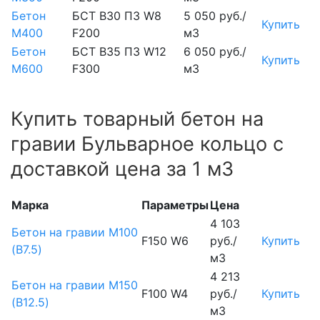
Бетон
БСТ В30 П3 W8
5 050 руб./
Купить
М400
F200
м3
Бетон
БСТ В35 П3 W12
6 050 руб./
Купить
М600
F300
м3
Купить товарный бетон на
гравии Бульварное кольцо с
доставкой цена за 1 м3
Марка
Параметры
Цена
4 103
Бетон на гравии М100
F150 W6
руб./
Купить
(B7.5)
м3
4 213
Бетон на гравии М150
F100 W4
руб./
Купить
(B12.5)
м3