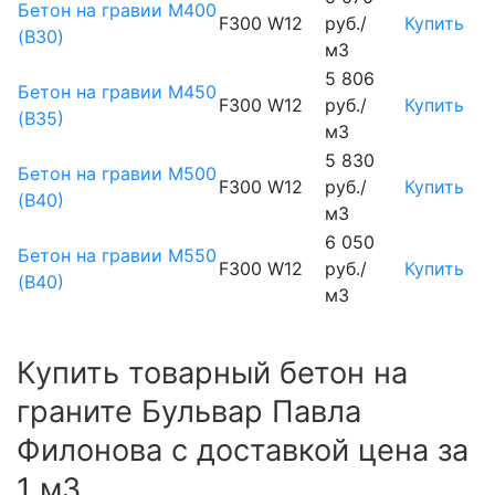
Бетон на гравии М400
F300 W12
руб./
Купить
(B30)
м3
5 806
Бетон на гравии М450
F300 W12
руб./
Купить
(В35)
м3
5 830
Бетон на гравии М500
F300 W12
руб./
Купить
(В40)
м3
6 050
Бетон на гравии М550
F300 W12
руб./
Купить
(В40)
м3
Купить товарный бетон на
граните Бульвар Павла
Филонова с доставкой цена за
1 м3