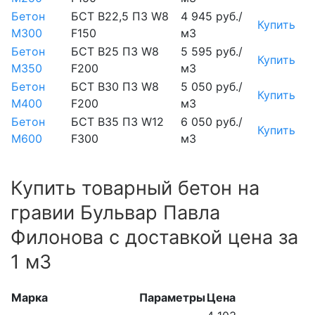
Бетон
БСТ В22,5 П3 W8
4 945 руб./
Купить
М300
F150
м3
Бетон
БСТ В25 П3 W8
5 595 руб./
Купить
М350
F200
м3
Бетон
БСТ В30 П3 W8
5 050 руб./
Купить
М400
F200
м3
Бетон
БСТ В35 П3 W12
6 050 руб./
Купить
М600
F300
м3
Купить товарный бетон на
гравии Бульвар Павла
Филонова с доставкой цена за
1 м3
Марка
Параметры
Цена