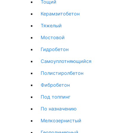
Тощий
Керамзитобетон
Тяжелый
Мостовой
Гидробетон
Самоуплотняющийся
Полистиролбетон
Фибробетон
Под топпинг
По назначению
Мелкозернистый
Геополимерный