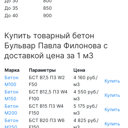
До 30
800
До 35
850
До 40
900
Купить товарный бетон
Бульвар Павла Филонова с
доставкой цена за 1 м3
Марка
Параметры
Цена
Бетон
БСТ В7,5 П3 W2
4 160 руб./
Купить
М100
F50
м3
Бетон
БСТ В12,5 П3 W4
4 550 руб./
Купить
М150
F100
м3
Бетон
БСТ В15 П3 W4
5 175 руб./
Купить
М200
F150
м3
Бетон
БСТ В20 П3 W6
4 825 руб./
Купить
М250
F150
м3