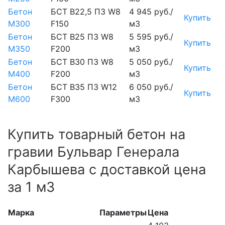
Бетон
БСТ В22,5 П3 W8
4 945 руб./
Купить
М300
F150
м3
Бетон
БСТ В25 П3 W8
5 595 руб./
Купить
М350
F200
м3
Бетон
БСТ В30 П3 W8
5 050 руб./
Купить
М400
F200
м3
Бетон
БСТ В35 П3 W12
6 050 руб./
Купить
М600
F300
м3
Купить товарный бетон на
гравии Бульвар Генерала
Карбышева с доставкой цена
за 1 м3
Марка
Параметры
Цена