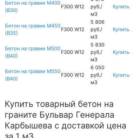
Бетон на гравии М400
F300 W12
руб./
Купить
(B30)
м3
5 806
Бетон на гравии М450
F300 W12
руб./
Купить
(В35)
м3
5 830
Бетон на гравии М500
F300 W12
руб./
Купить
(В40)
м3
6 050
Бетон на гравии М550
F300 W12
руб./
Купить
(В40)
м3
Купить товарный бетон на
граните Бульвар Генерала
Карбышева с доставкой цена
за 1 м3