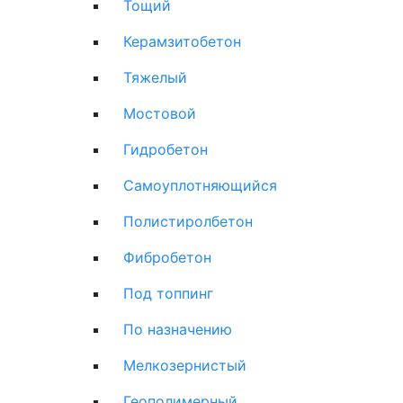
Тощий
Керамзитобетон
Тяжелый
Мостовой
Гидробетон
Самоуплотняющийся
Полистиролбетон
Фибробетон
Под топпинг
По назначению
Мелкозернистый
Геополимерный