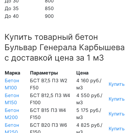
До 30
800
До 35
850
До 40
900
Купить товарный бетон
Бульвар Генерала Карбышева
с доставкой цена за 1 м3
Марка
Параметры
Цена
Бетон
БСТ В7,5 П3 W2
4 160 руб./
Купить
М100
F50
м3
Бетон
БСТ В12,5 П3 W4
4 550 руб./
Купить
М150
F100
м3
Бетон
БСТ В15 П3 W4
5 175 руб./
Купить
М200
F150
м3
Бетон
БСТ В20 П3 W6
4 825 руб./
Купить
М250
F150
м3