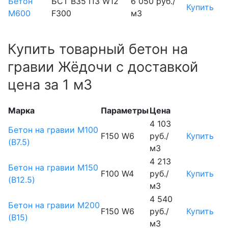
Бетон
БСТ В35 П3 W12
6 050 руб./
Купить
М600
F300
м3
Купить товарный бетон на
гравии Жёдочи с доставкой
цена за 1 м3
Марка
Параметры
Цена
4 103
Бетон на гравии М100
F150 W6
руб./
Купить
(B7.5)
м3
4 213
Бетон на гравии М150
F100 W4
руб./
Купить
(B12.5)
м3
4 540
Бетон на гравии М200
F150 W6
руб./
Купить
(B15)
м3