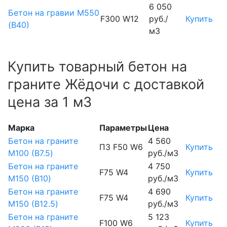
6 050
Бетон на гравии М550
F300 W12
руб./
Купить
(В40)
м3
Купить товарный бетон на
граните Жёдочи с доставкой
цена за 1 м3
Марка
Параметры
Цена
Бетон на граните
4 560
П3 F50 W6
Купить
М100 (B7.5)
руб./м3
Бетон на граните
4 750
F75 W4
Купить
М150 (B10)
руб./м3
Бетон на граните
4 690
F75 W4
Купить
М150 (B12.5)
руб./м3
Бетон на граните
5 123
F100 W6
Купить