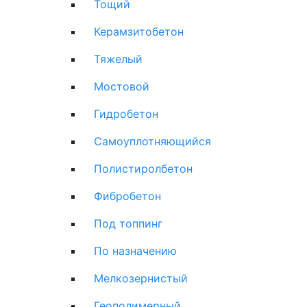
Тощий
Керамзитобетон
Тяжелый
Мостовой
Гидробетон
Самоуплотняющийся
Полистиролбетон
Фибробетон
Под топпинг
По назначению
Мелкозернистый
Геополимерный