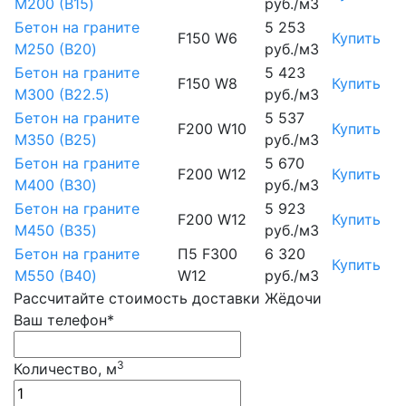
М200 (B15)
руб./м3
Бетон на граните
5 253
F150 W6
Купить
М250 (B20)
руб./м3
Бетон на граните
5 423
F150 W8
Купить
М300 (B22.5)
руб./м3
Бетон на граните
5 537
F200 W10
Купить
М350 (B25)
руб./м3
Бетон на граните
5 670
F200 W12
Купить
М400 (B30)
руб./м3
Бетон на граните
5 923
F200 W12
Купить
М450 (B35)
руб./м3
Бетон на граните
П5 F300
6 320
Купить
М550 (B40)
W12
руб./м3
Рассчитайте стоимость доставки Жёдочи
Ваш телефон*
3
Количество, м