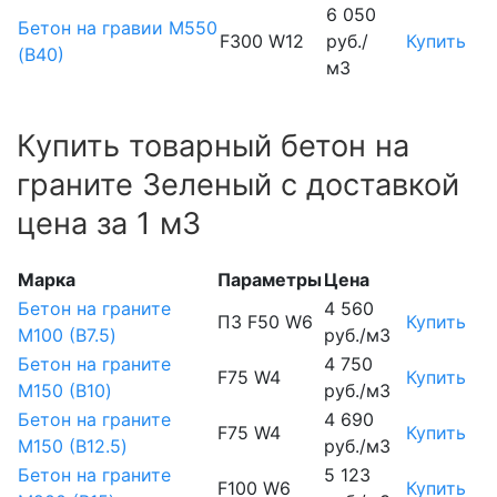
6 050
Бетон на гравии М550
F300 W12
руб./
Купить
(В40)
м3
Купить товарный бетон на
граните Зеленый с доставкой
цена за 1 м3
Марка
Параметры
Цена
Бетон на граните
4 560
П3 F50 W6
Купить
М100 (B7.5)
руб./м3
Бетон на граните
4 750
F75 W4
Купить
М150 (B10)
руб./м3
Бетон на граните
4 690
F75 W4
Купить
М150 (B12.5)
руб./м3
Бетон на граните
5 123
F100 W6
Купить