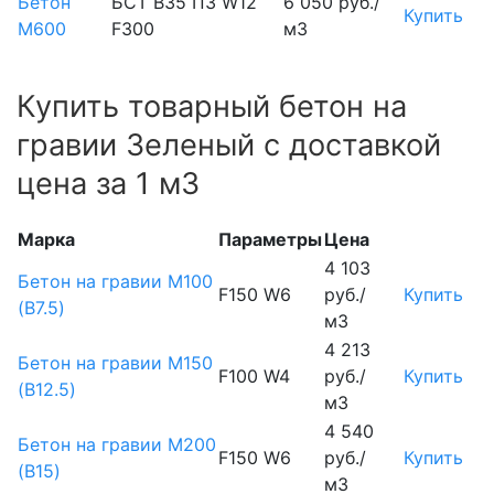
Бетон
БСТ В35 П3 W12
6 050 руб./
Купить
М600
F300
м3
Купить товарный бетон на
гравии Зеленый с доставкой
цена за 1 м3
Марка
Параметры
Цена
4 103
Бетон на гравии М100
F150 W6
руб./
Купить
(B7.5)
м3
4 213
Бетон на гравии М150
F100 W4
руб./
Купить
(B12.5)
м3
4 540
Бетон на гравии М200
F150 W6
руб./
Купить
(B15)
м3