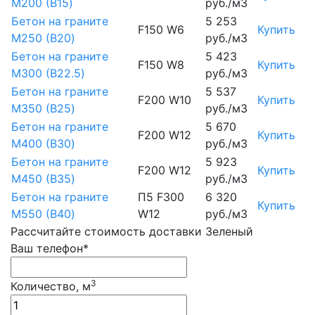
М200 (B15)
руб./м3
Бетон на граните
5 253
F150 W6
Купить
М250 (B20)
руб./м3
Бетон на граните
5 423
F150 W8
Купить
М300 (B22.5)
руб./м3
Бетон на граните
5 537
F200 W10
Купить
М350 (B25)
руб./м3
Бетон на граните
5 670
F200 W12
Купить
М400 (B30)
руб./м3
Бетон на граните
5 923
F200 W12
Купить
М450 (B35)
руб./м3
Бетон на граните
П5 F300
6 320
Купить
М550 (B40)
W12
руб./м3
Рассчитайте стоимость доставки Зеленый
Ваш телефон*
3
Количество, м