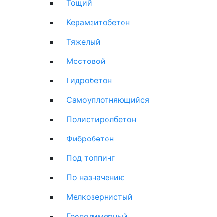
Тощий
Керамзитобетон
Тяжелый
Мостовой
Гидробетон
Самоуплотняющийся
Полистиролбетон
Фибробетон
Под топпинг
По назначению
Мелкозернистый
Геополимерный