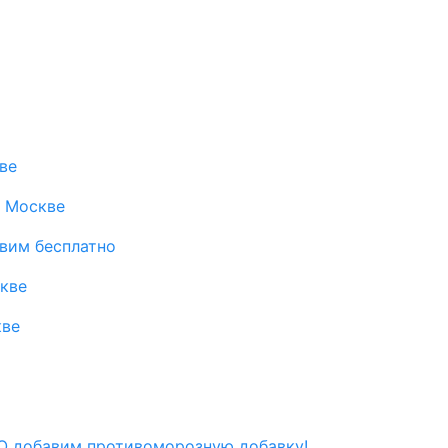
ве
в Москве
авим бесплатно
скве
кве
 добавим противоморозную добавку!