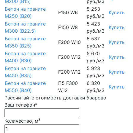
М200 (B15)
руб./м3
Бетон на граните
5 253
F150 W6
Купить
М250 (B20)
руб./м3
Бетон на граните
5 423
F150 W8
Купить
М300 (B22.5)
руб./м3
Бетон на граните
5 537
F200 W10
Купить
М350 (B25)
руб./м3
Бетон на граните
5 670
F200 W12
Купить
М400 (B30)
руб./м3
Бетон на граните
5 923
F200 W12
Купить
М450 (B35)
руб./м3
Бетон на граните
П5 F300
6 320
Купить
М550 (B40)
W12
руб./м3
Рассчитайте стоимость доставки Уварово
Ваш телефон*
3
Количество, м