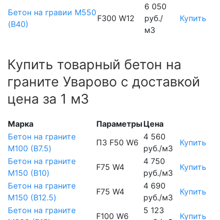
6 050
Бетон на гравии М550
F300 W12
руб./
Купить
(В40)
м3
Купить товарный бетон на
граните Уварово с доставкой
цена за 1 м3
Марка
Параметры
Цена
Бетон на граните
4 560
П3 F50 W6
Купить
М100 (B7.5)
руб./м3
Бетон на граните
4 750
F75 W4
Купить
М150 (B10)
руб./м3
Бетон на граните
4 690
F75 W4
Купить
М150 (B12.5)
руб./м3
Бетон на граните
5 123
F100 W6
Купить