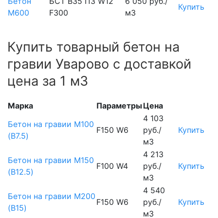
Бетон
БСТ В35 П3 W12
6 050 руб./
Купить
М600
F300
м3
Купить товарный бетон на
гравии Уварово с доставкой
цена за 1 м3
Марка
Параметры
Цена
4 103
Бетон на гравии М100
F150 W6
руб./
Купить
(B7.5)
м3
4 213
Бетон на гравии М150
F100 W4
руб./
Купить
(B12.5)
м3
4 540
Бетон на гравии М200
F150 W6
руб./
Купить
(B15)
м3