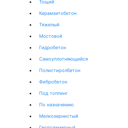
Тощий
Керамзитобетон
Тяжелый
Мостовой
Гидробетон
Самоуплотняющийся
Полистиролбетон
Фибробетон
Под топпинг
По назначению
Мелкозернистый
Геополимерный